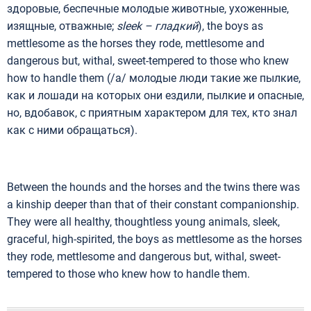
здоровые, беспечные молодые животные, ухоженные,
изящные, отважные;
sleek –
гладкий
), the boys as
mettlesome as the horses they rode, mettlesome and
dangerous but, withal, sweet-tempered to those who knew
how to handle them (/а/ молодые люди такие же пылкие,
как и лошади на которых они ездили, пылкие и опасные,
но, вдобавок, с приятным характером для тех, кто знал
как с ними обращаться).
Between the hounds and the horses and the twins there was
a kinship deeper than that of their constant companionship.
They were all healthy, thoughtless young animals, sleek,
graceful, high-spirited, the boys as mettlesome as the horses
they rode, mettlesome and dangerous but, withal, sweet-
tempered to those who knew how to handle them.