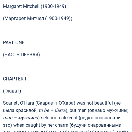
Margaret Mitchell (1900-1949)
(Маргарет Митчел (1900-1949))
PART ONE
(ЧАСТЬ ПЕРВАЯ)
CHAPTER I
(Глава I)
Scarlett O’Hara (Скарлетт О’Хара) was not beautiful (не
была красивой;
to
be
– быть
), but men (однако мужчины;
man
–
мужчина
) seldom realized it (редко осознавали
это) when caught by her charm (будучи очарованными