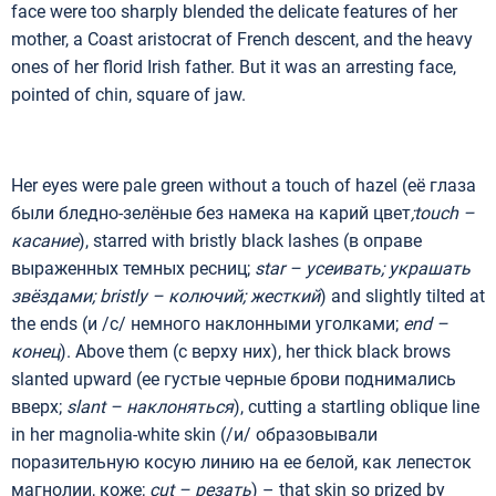
face were too sharply blended the delicate features of her
mother, a Coast aristocrat of French descent, and the heavy
ones of her florid Irish father. But it was an arresting face,
pointed of chin, square of jaw.
Her eyes were pale green without a touch of hazel (её глаза
были бледно-зелёные без намека на карий цвет
;
touch
–
касание
), starred with bristly black lashes (в оправе
выраженных темных ресниц;
star
– усеивать; украшать
звёздами;
bristly
– колючий; жесткий
) and slightly tilted at
the ends (и /с/ немного наклонными уголками;
end
–
конец
). Above them (с верху них), her thick black brows
slanted upward (ее густые черные брови поднимались
вверх;
slant
– наклоняться
), cutting a startling oblique line
in her magnolia-white skin (/и/ образовывали
поразительную косую линию на ее белой, как лепесток
магнолии, коже;
cut
–
резать
) – that skin so prized by