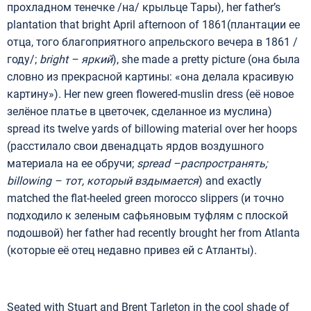
прохладном тенечке /на/ крыльце Тары), her father’s
plantation that bright April afternoon of 1861(плантации ее
отца, того благоприятного апрельского вечера в 1861 /
году/;
bright –
яркий
), she made a pretty picture (она была
словно из прекрасной картины: «она делала красивую
картину»). Her new green flowered-muslin dress (её новое
зелёное платье в цветочек, сделанное из муслина)
spread its twelve yards of billowing material over her hoops
(расстилало свои двенадцать ярдов воздушного
материала на ее обручи;
spread –
распространять
;
billowing –
тот
,
который
вздымается
) and exactly
matched the flat-heeled green morocco slippers (и точно
подходило к зеленым сафьяновым туфлям с плоской
подошвой) her father had recently brought her from Atlanta
(которые её отец недавно привез ей с Атланты).
Seated with Stuart and Brent Tarleton in the cool shade of