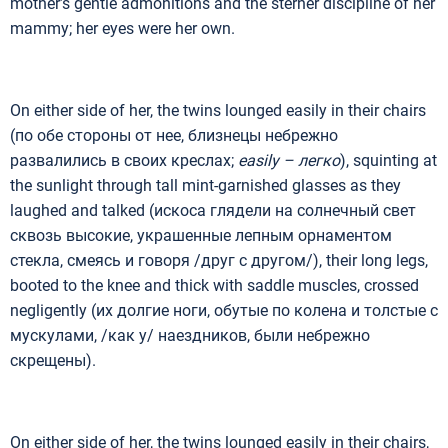
mother’s gentle admonitions and the sterner discipline of her
mammy; her eyes were her own.
On either side of her, the twins lounged easily in their chairs
(по обе стороны от нее, близнецы небрежно
развалились в своих креслах;
easily –
легко
), squinting at
the sunlight through tall mint-garnished glasses as they
laughed and talked (искоса глядели на солнечный свет
сквозь высокие, украшенные лепным орнаментом
стекла, смеясь и говоря /друг с другом/), their long legs,
booted to the knee and thick with saddle muscles, crossed
negligently (их долгие ноги, обутые по колена и толстые с
мускулами, /как у/ наездников, были небрежно
скрещены).
On either side of her, the twins lounged easily in their chairs,