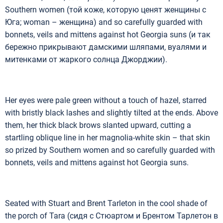
Southern women (той коже, которую ценят женщины с
Юга; woman – женщина) and so carefully guarded with
bonnets, veils and mittens against hot Georgia suns (и так
бережно прикрывают дамскими шляпами, вуалями и
митенками от жаркого солнца Джорджии).
Her eyes were pale green without a touch of hazel, starred
with bristly black lashes and slightly tilted at the ends. Above
them, her thick black brows slanted upward, cutting a
startling oblique line in her magnolia-white skin – that skin
so prized by Southern women and so carefully guarded with
bonnets, veils and mittens against hot Georgia suns.
Seated with Stuart and Brent Tarleton in the cool shade of
the porch of Tara (сидя с Стюартом и Брентом Тарлетон в