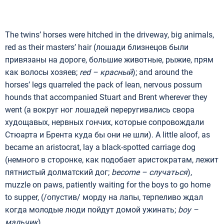
The twins’ horses were hitched in the driveway, big animals,
red as their masters’ hair (лошади близнецов были
привязаны на дороге, большие животные, рыжие, прям
как волосы хозяев;
red –
красный
); and around the
horses’ legs quarreled the pack of lean, nervous possum
hounds that accompanied Stuart and Brent wherever they
went (а вокруг ног лошадей переругивались свора
худощавых, нервных гончих, которые сопровождали
Стюарта и Брента куда бы они не шли). A little aloof, as
became an aristocrat, lay a black-spotted carriage dog
(немного в сторонке, как подобает аристократам, лежит
пятнистый долматский дог;
become –
случаться
),
muzzle on paws, patiently waiting for the boys to go home
to supper, (/опустив/ морду на лапы, терпеливо ждал
когда молодые люди пойдут домой ужинать;
boy –
мальчик
).