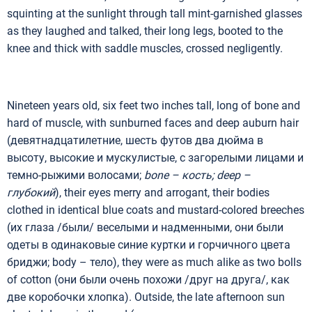
squinting at the sunlight through tall mint-garnished glasses
as they laughed and talked, their long legs, booted to the
knee and thick with saddle muscles, crossed negligently.
Nineteen years old, six feet two inches tall, long of bone and
hard of muscle, with sunburned faces and deep auburn hair
(девятнадцатилетние, шесть футов два дюйма в
высоту, высокие и мускулистые, с загорелыми лицами и
темно-рыжими волосами;
bone –
кость;
deep –
глубокий
), their eyes merry and arrogant, their bodies
clothed in identical blue coats and mustard-colored breeches
(их глаза /были/ веселыми и надменными, они были
одеты в одинаковые синие куртки и горчичного цвета
бриджи; body – тело), they were as much alike as two bolls
of cotton (они были очень похожи /друг на друга/, как
две коробочки хлопка). Outside, the late afternoon sun