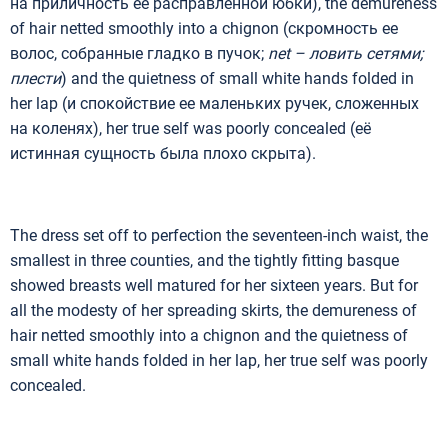
на приличность ее расправленной юбки), the demureness
of hair netted smoothly into a chignon (скромность ее
волос, собранные гладко в пучок;
net –
ловить сетями;
плести
) and the quietness of small white hands folded in
her lap (и спокойствие ее маленьких ручек, сложенных
на коленях), her true self was poorly concealed (её
истинная сущность была плохо скрыта).
The dress set off to perfection the seventeen-inch waist, the
smallest in three counties, and the tightly fitting basque
showed breasts well matured for her sixteen years. But for
all the modesty of her spreading skirts, the demureness of
hair netted smoothly into a chignon and the quietness of
small white hands folded in her lap, her true self was poorly
concealed.