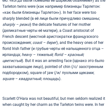
ею: «когда были пойманы её шармом/обаянием») as the
Tarleton twins were (как например близнецы Тарлетон:
«как были близнецы Тарлетон»). In her face were too
sharply blended (в её лице были причудливо смешаны;
sharply
–
резко
) the delicate features of her mother
(деликатные черты её матери), a Coast aristocrat of
French descent (местной аристократки французского
происхождения;
coast
–
берег
), and the heavy ones of her
florid Irish father (и грубые черты её напыщенного отца –
ирландца;
heavy
– тяжелый;
florid
– красный
;
цветисты
й
). But it was an arresting face (однако это было
захватывающее лицо), pointed of chin (/с/ заостренным
подбородком), square of jaw (/и/ пухлыми щеками;
square
– квадратный
;
площадь
).
Scarlett O’Hara was not beautiful, but men seldom realized it
when caught by her charm as the Tarleton twins were. In her