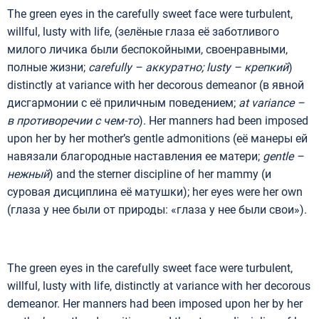
The green eyes in the carefully sweet face were turbulent,
willful, lusty with life, (зелёные глаза её заботливого
милого личика были беспокойными, своенравными,
полные жизни;
carefully –
аккуратно
;
lusty –
крепкий
)
distinctly at variance with her decorous demeanor (в явной
дисгармонии с её приличным поведением;
at variance –
в противоречии с чем-то
). Her manners had been imposed
upon her by her mother’s gentle admonitions (её манеры ей
навязали благородные наставления ее матери;
gentle –
нежный
) and the sterner discipline of her mammy (и
суровая дисциплина её матушки); her eyes were her own
(глаза у нее были от природы: «глаза у нее были свои»).
The green eyes in the carefully sweet face were turbulent,
willful, lusty with life, distinctly at variance with her decorous
demeanor. Her manners had been imposed upon her by her