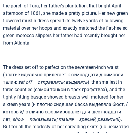
the porch of Tara, her father’s plantation, that bright April
afternoon of 1861, she made a pretty picture. Her new green
flowered-muslin dress spread its twelve yards of billowing
material over her hoops and exactly matched the flat-heeled
green morocco slippers her father had recently brought her
from Atlanta.
The dress set off to perfection the seventeen-inch waist
(платье идеально прилегает к семнадцати дюймовой
талии;
set off –
отправлять
;
выделять
), the smallest in
three counties (самой тонкой в трех графствах), and the
tightly fitting basque showed breasts well matured for her
sixteen years (и плотно сидящая баска выделяла бюст, /
который/ отлично сформировался для шестнадцати
лет;
show –
показывать
; mature –
зрелый
,
развитый
).
But for all the modesty of her spreading skirts (но несмотря