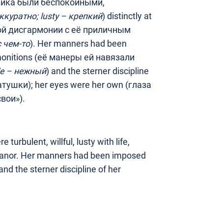
ичика были беспокойными,
ккуратно
;
lusty –
крепкий
) distinctly at
вной дисгармонии с её приличным
 чем-то
). Her manners had been
monitions (её манеры ей навязали
le –
нежный
) and the sterner discipline
ушки); her eyes were her own (глаза
вои»).
turbulent, willful, lusty with life,
meanor. Her manners had been imposed
nd the sterner discipline of her