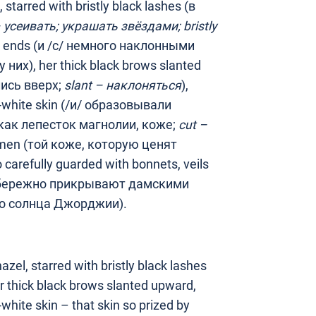
), starred with bristly black lashes (в
 усеивать; украшать звёздами;
bristly
 the ends (и /с/ немного наклонными
 них), her thick black brows slanted
ись вверх;
slant
– наклоняться
),
ia-white skin (/и/ образовывали
как лепесток магнолии, коже;
cut
–
women (той коже, которую ценят
refully guarded with bonnets, veils
так бережно прикрывают дамскими
о солнца Джорджии).
zel, starred with bristly black lashes
er thick black brows slanted upward,
-white skin – that skin so prized by