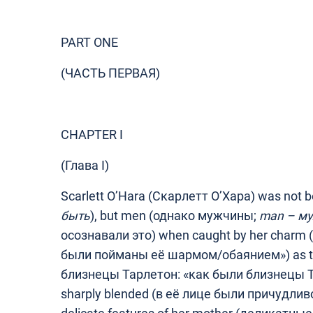
PART ONE
(ЧАСТЬ ПЕРВАЯ)
CHAPTER I
(Глава I)
Scarlett O’Hara (Скарлетт О’Хара) was not 
быть
), but men (однако мужчины;
man
–
му
осознавали это) when caught by her charm
были пойманы её шармом/обаянием») as th
близнецы Тарлетон: «как были близнецы Тар
sharply blended (в её лице были причудли