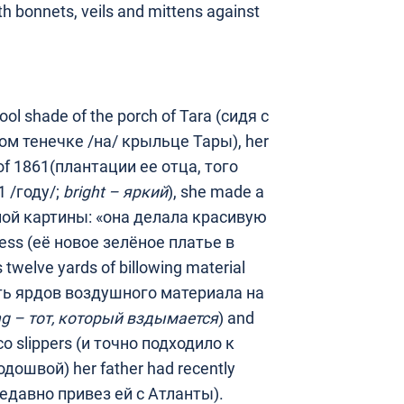
h bonnets, veils and mittens against
ool shade of the porch of Tara (сидя с
м тенечке /на/ крыльце Тары), her
on of 1861(плантации ее отца, того
 /году/;
bright –
яркий
), she made a
сной картины: «она делала красивую
ress (её новое зелёное платье в
twelve yards of billowing material
ать ярдов воздушного материала на
ing –
тот
,
который
вздымается
) and
co slippers (и точно подходило к
швой) her father had recently
недавно привез ей с Атланты).