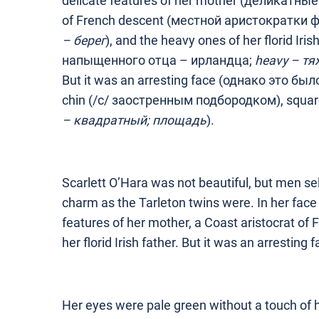
delicate features of her mother (деликатные
of French descent (местной аристократки
–
берег
), and the heavy ones of her florid Ir
напыщенного отца – ирландца;
heavy
– тя
But it was an arresting face (однако это б
chin (/с/ заостренным подбородком), squar
– квадратный
;
площадь
).
Scarlett O’Hara was not beautiful, but men se
charm as the Tarleton twins were. In her face
features of her mother, a Coast aristocrat of
her florid Irish father. But it was an arresting 
Her eyes were pale green without a touch o