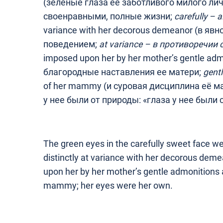
(зелёные глаза её заботливого милого л
своенравными, полные жизни;
carefully –
а
variance with her decorous demeanor (в я
поведением;
at variance –
в противоречии с
imposed upon her by her mother’s gentle ad
благородные наставления ее матери;
gent
of her mammy (и суровая дисциплина её мат
у нее были от природы: «глаза у нее были с
The green eyes in the carefully sweet face were 
distinctly at variance with her decorous de
upon her by her mother’s gentle admonitions a
mammy; her eyes were her own.