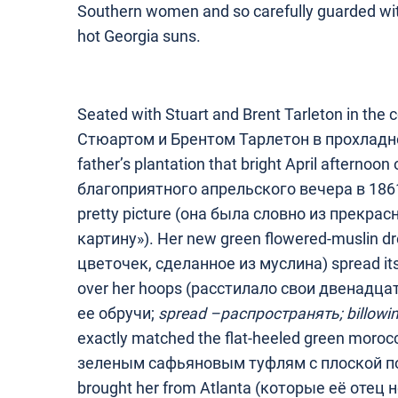
Southern women and so carefully guarded wit
hot Georgia suns.
Seated with Stuart and Brent Tarleton in the c
Стюартом и Брентом Тарлетон в прохладно
father’s plantation that bright April afterno
благоприятного апрельского вечера в 1861
pretty picture (она была словно из прекра
картину»). Her new green flowered-muslin d
цветочек, сделанное из муслина) spread its 
over her hoops (расстилало свои двенадц
ее обручи;
spread –
распространять
; billow
exactly matched the flat-heeled green moroc
зеленым сафьяновым туфлям с плоской подо
brought her from Atlanta (которые её отец 