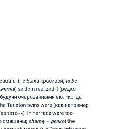
beautiful (не была красивой;
to
be
–
жчина
) seldom realized it (редко
 (будучи очарованными ею: «когда
e Tarleton twins were (как например
летон»). In her face were too
во смешаны;
sharply
–
резко
) the