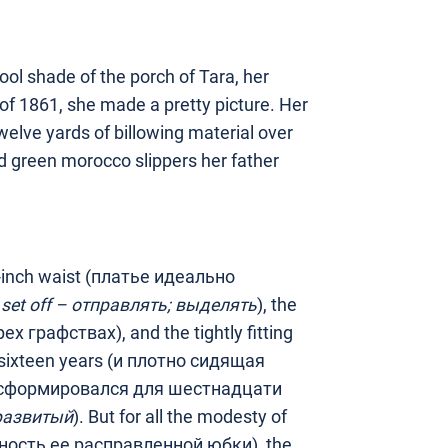
ool shade of the porch of Tara, her
n of 1861, she made a pretty picture. Her
elve yards of billowing material over
d green morocco slippers her father
n-inch waist (платье идеально
;
set off –
отправлять
;
выделять
), the
ех графствах), and the tightly fitting
 sixteen years (и плотно сидящая
 сформировался для шестнадцати
развитый
). But for all the modesty of
чность ее расправленной юбки), the