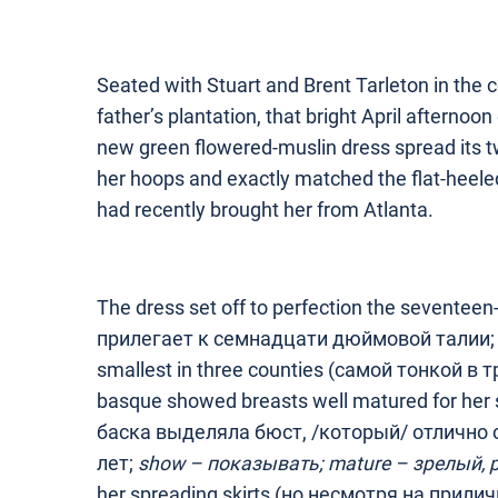
Seated with Stuart and Brent Tarleton in the c
father’s plantation, that bright April afternoo
new green flowered-muslin dress spread its tw
her hoops and exactly matched the flat-heele
had recently brought her from Atlanta.
The dress set off to perfection the seventee
прилегает к семнадцати дюймовой талии
smallest in three counties (самой тонкой в тр
basque showed breasts well matured for her
баска выделяла бюст, /который/ отлично
лет;
show –
показывать
; mature –
зрелый
,
her spreading skirts (но несмотря на прили