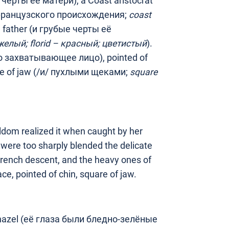
 черты её матери), a Coast aristocrat
 французского происхождения;
coast
ish father (и грубые черты её
желый;
florid
– красный
;
цветисты
й
).
ыло захватывающее лицо), pointed of
e of jaw (/и/ пухлыми щеками;
square
ldom realized it when caught by her
 were too sharply blended the delicate
 French descent, and the heavy ones of
face, pointed of chin, square of jaw.
f hazel (её глаза были бледно-зелёные