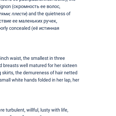
hignon (скромность ее волос,
тями; плести
) and the quietness of
ойствие ее маленьких ручек,
oorly concealed (её истинная
inch waist, the smallest in three
d breasts well matured for her sixteen
g skirts, the demureness of hair netted
mall white hands folded in her lap, her
turbulent, willful, lusty with life,