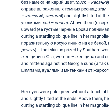
без намека на карий цвет
;
touch
– касание
оправе выраженных темных ресниц;
star
–
– колючий; жесткий
) and slightly tilted at
уголками;
end
–
конец
). Above them (с верху
upward (ее густые черные брови поднимал
cutting a startling oblique line in her magnol
поразительную косую линию на ее белой, 
резать
) – that skin so prized by Southern 
женщины с Юга; woman – женщина) and so ca
and mittens against hot Georgia suns (и 
шляпами, вуалями и митенками от жарког
Her eyes were pale green without a touch of ha
and slightly tilted at the ends. Above them, h
cutting a startling oblique line in her magnolia